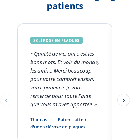
patients
SCLÉROSE EN PLAQUES
SCLÉ
« Qualité de vie, oui c'est les
« Ce q
bons mots. Et voir du monde,
FSK est
les amis... Merci beaucoup
l'aut
pour votre compréhension,
clini
votre patience. Je vous
seule
remercie pour toute l'aide
rentro
‹
›
Éléments 1 à 1 sur 5
que vous m'avez apportée. »
pas pa
infirm
Thomas J. — Patient atteint
domici
d'une sclérose en plaques
et vou
»