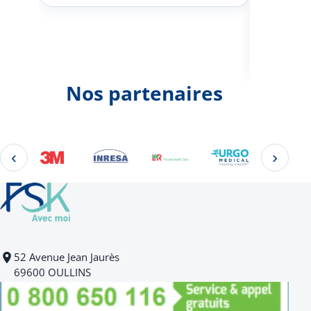
Johann
d'une 
Nos partenaires
‹
›
Éléments 2 à 4 sur 22
52 Avenue Jean Jaurès
69600 OULLINS