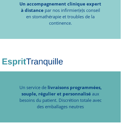
Un accompagnement clinique expert
à distance
par nos infirmier(e)s conseil
en stomathérapie et troubles de la
continence.
Un service de
livraisons programmées,
souple, régulier et personnalisé
aux
besoins du patient. Discrétion totale avec
des emballages neutres