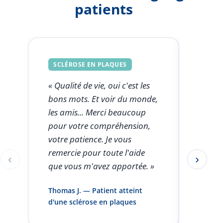
patients
SCLÉROSE EN PLAQUES
SCLÉ
« Qualité de vie, oui c'est les
« Ce q
bons mots. Et voir du monde,
FSK est
les amis... Merci beaucoup
l'aut
pour votre compréhension,
clini
votre patience. Je vous
seule
remercie pour toute l'aide
rentro
‹
›
Éléments 1 à 1 sur 5
que vous m'avez apportée. »
pas pa
infirm
Thomas J. — Patient atteint
domici
d'une sclérose en plaques
et vou
»