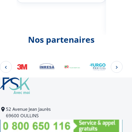
Johann
d'une 
Nos partenaires
‹
›
Éléments 2 à 4 sur 22
52 Avenue Jean Jaurès
69600 OULLINS