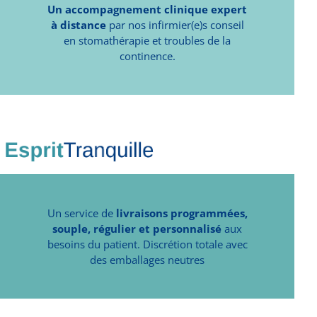
Un accompagnement clinique expert
à distance
par nos infirmier(e)s conseil
en stomathérapie et troubles de la
continence.
Un service de
livraisons programmées,
souple, régulier et personnalisé
aux
besoins du patient. Discrétion totale avec
des emballages neutres