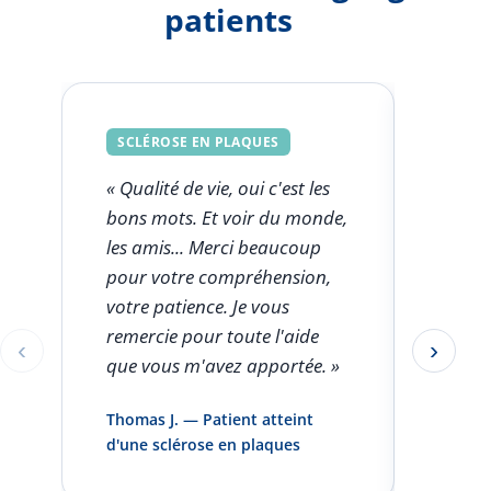
patients
SCLÉROSE EN PLAQUES
SCLÉ
« Qualité de vie, oui c'est les
« Ce q
bons mots. Et voir du monde,
FSK est
les amis... Merci beaucoup
l'aut
pour votre compréhension,
clini
votre patience. Je vous
seule
remercie pour toute l'aide
rentro
‹
›
Éléments 1 à 1 sur 5
que vous m'avez apportée. »
pas pa
infirm
Thomas J. — Patient atteint
domici
d'une sclérose en plaques
et vou
»