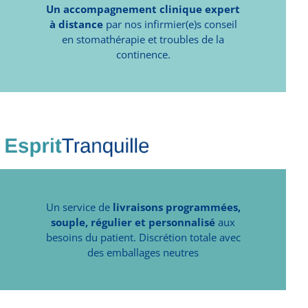
Un accompagnement clinique expert
à distance
par nos infirmier(e)s conseil
en stomathérapie et troubles de la
continence.
Un service de
livraisons programmées,
souple, régulier et personnalisé
aux
besoins du patient. Discrétion totale avec
des emballages neutres