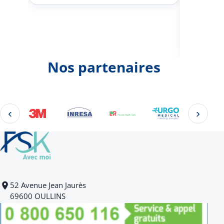
Johann
d'une 
Nos partenaires
‹
›
Éléments 2 à 4 sur 22
52 Avenue Jean Jaurès
69600 OULLINS