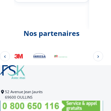
Johann
d'une 
Nos partenaires
‹
›
Éléments 2 à 4 sur 22
52 Avenue Jean Jaurès
69600 OULLINS