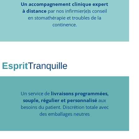
Un accompagnement clinique expert
à distance
par nos infirmier(e)s conseil
en stomathérapie et troubles de la
continence.
Un service de
livraisons programmées,
souple, régulier et personnalisé
aux
besoins du patient. Discrétion totale avec
des emballages neutres