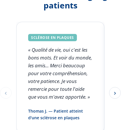
patients
SCLÉROSE EN PLAQUES
SCLÉ
« Qualité de vie, oui c'est les
« Ce q
bons mots. Et voir du monde,
FSK est
les amis... Merci beaucoup
l'aut
pour votre compréhension,
clini
votre patience. Je vous
seule
remercie pour toute l'aide
rentro
‹
›
Éléments 1 à 1 sur 5
que vous m'avez apportée. »
pas pa
infirm
Thomas J. — Patient atteint
domici
d'une sclérose en plaques
et vou
»