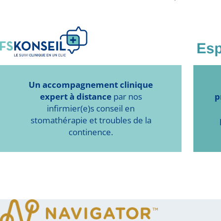
Un accompagnement clinique
expert à distance
par nos
p
infirmier(e)s conseil en
stomathérapie et troubles de la
continence.