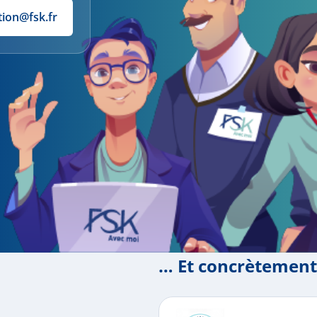
tion@fsk.fr
… Et concrètement