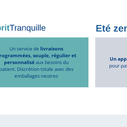
Un service de
livraisons
rogrammées, souple, régulier et
Un app
personnalisé
aux besoins du
pour pas
patient. Discrétion totale avec des
emballages neutres