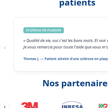
patients
SCLÉROSE EN PLAQUES
« Qualité de vie, oui c'est les bons mots. Et v
‹
Je vous remercie pour toute l'aide que vous m'
Éléments 1 à 1 sur 5
Thomas J. — Patient atteint d'une sclérose en plaq
Nos partenaire
‹