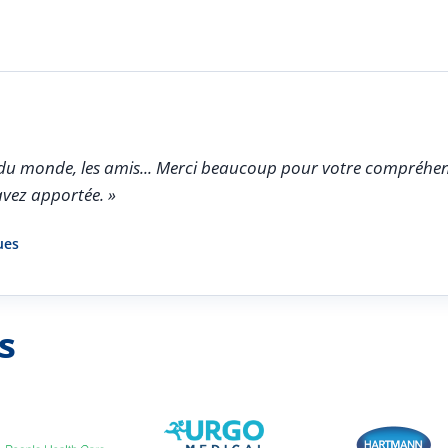
oir du monde, les amis... Merci beaucoup pour votre compréhen
avez apportée. »
ues
s