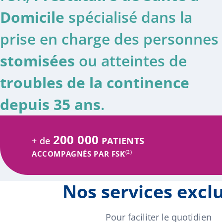
Domicile
spécialisé dans la
prise en charge des personnes
stomisées
ou atteintes de
troubles de la continence
depuis 35 ans
.
200 000
+ de
PATIENTS
(2)
ACCOMPAGNÉS PAR FSK
Nos services exclu
Pour faciliter le quotidien