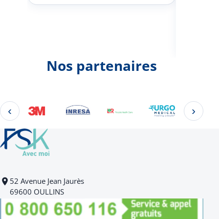
Johann
d'une 
Nos partenaires
‹
›
Éléments 2 à 4 sur 22
52 Avenue Jean Jaurès
69600 OULLINS