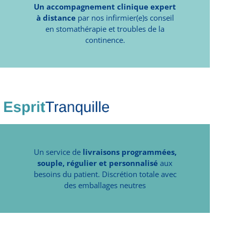
Un accompagnement clinique expert
à distance
par nos infirmier(e)s conseil
en stomathérapie et troubles de la
continence.
Un service de
livraisons programmées,
souple, régulier et personnalisé
aux
besoins du patient. Discrétion totale avec
des emballages neutres