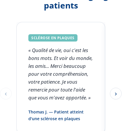
patients
SCLÉROSE EN PLAQUES
SCLÉ
« Qualité de vie, oui c'est les
« Ce q
bons mots. Et voir du monde,
FSK est
les amis... Merci beaucoup
l'aut
pour votre compréhension,
clini
votre patience. Je vous
seule
remercie pour toute l'aide
rentro
‹
›
Éléments 1 à 1 sur 5
que vous m'avez apportée. »
pas pa
infirm
Thomas J. — Patient atteint
domici
d'une sclérose en plaques
et vou
»