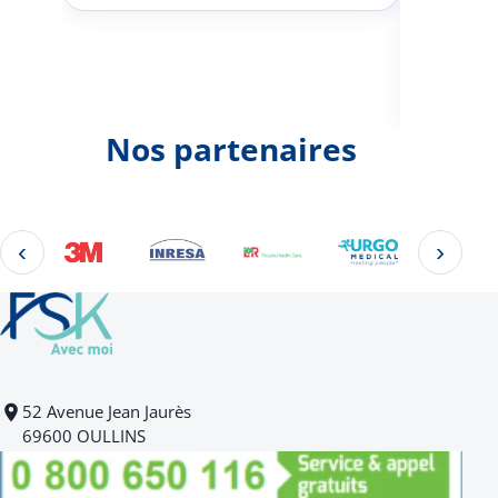
Johann
d'une 
Nos partenaires
‹
›
Éléments 2 à 4 sur 22
52 Avenue Jean Jaurès
69600 OULLINS