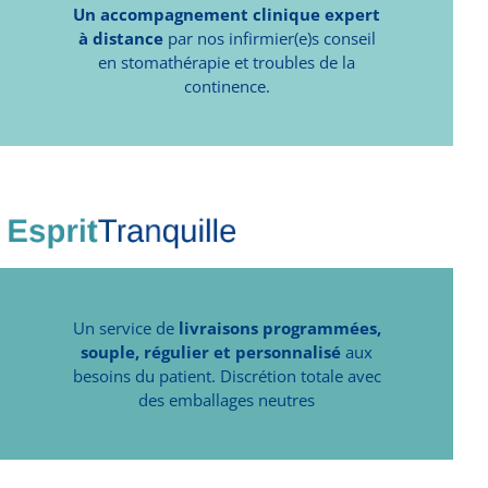
Un accompagnement clinique expert
à distance
par nos infirmier(e)s conseil
en stomathérapie et troubles de la
continence.
Un service de
livraisons programmées,
souple, régulier et personnalisé
aux
besoins du patient. Discrétion totale avec
des emballages neutres