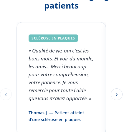
patients
SCLÉROSE EN PLAQUES
SCLÉ
« Qualité de vie, oui c'est les
« Ce q
bons mots. Et voir du monde,
FSK est
les amis... Merci beaucoup
l'aut
pour votre compréhension,
clini
votre patience. Je vous
seule
remercie pour toute l'aide
rentro
‹
›
Éléments 1 à 1 sur 5
que vous m'avez apportée. »
pas pa
infirm
Thomas J. — Patient atteint
domici
d'une sclérose en plaques
et vou
»