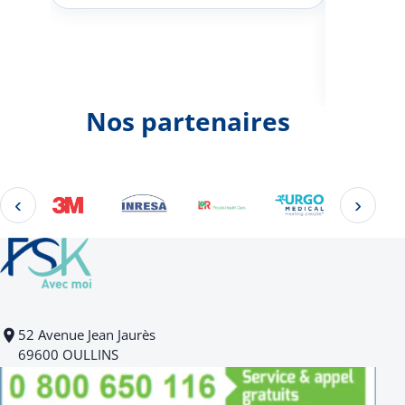
Johann
d'une 
Nos partenaires
‹
›
Éléments 2 à 4 sur 22
52 Avenue Jean Jaurès
69600 OULLINS