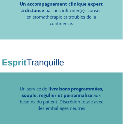
Un accompagnement clinique expert
à distance
par nos infirmier(e)s conseil
en stomathérapie et troubles de la
continence.
Un service de
livraisons programmées,
souple, régulier et personnalisé
aux
besoins du patient. Discrétion totale avec
des emballages neutres