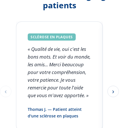
patients
SCLÉROSE EN PLAQUES
SCLÉ
« Qualité de vie, oui c'est les
« Ce q
bons mots. Et voir du monde,
FSK est
les amis... Merci beaucoup
l'aut
pour votre compréhension,
clini
votre patience. Je vous
seule
remercie pour toute l'aide
rentro
‹
›
Éléments 1 à 1 sur 5
que vous m'avez apportée. »
pas pa
infirm
Thomas J. — Patient atteint
domici
d'une sclérose en plaques
et vou
»