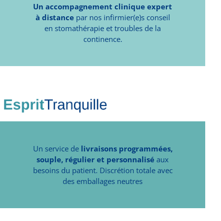
Un accompagnement clinique expert
à distance
par nos infirmier(e)s conseil
en stomathérapie et troubles de la
continence.
Un service de
livraisons programmées,
souple, régulier et personnalisé
aux
besoins du patient. Discrétion totale avec
des emballages neutres