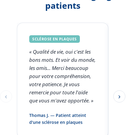
patients
SCLÉROSE EN PLAQUES
SCLÉ
« Qualité de vie, oui c'est les
« Ce q
bons mots. Et voir du monde,
FSK est
les amis... Merci beaucoup
l'aut
pour votre compréhension,
clini
votre patience. Je vous
seule
remercie pour toute l'aide
rentro
‹
›
Éléments 1 à 1 sur 5
que vous m'avez apportée. »
pas pa
infirm
Thomas J. — Patient atteint
domici
d'une sclérose en plaques
et vou
»