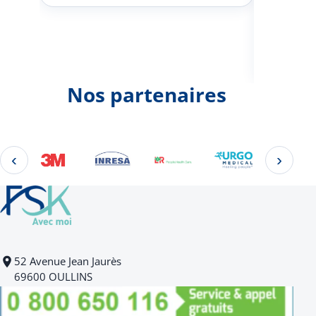
Johann
d'une 
Nos partenaires
‹
›
Éléments 2 à 4 sur 22
52 Avenue Jean Jaurès
69600 OULLINS