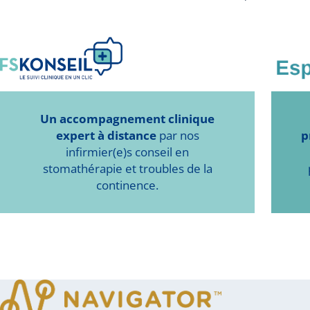
Un accompagnement clinique
expert à distance
par nos
p
infirmier(e)s conseil en
stomathérapie et troubles de la
continence.