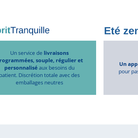
Un service de
livraisons
rogrammées, souple, régulier et
Un app
personnalisé
aux besoins du
pour pas
patient. Discrétion totale avec des
emballages neutres