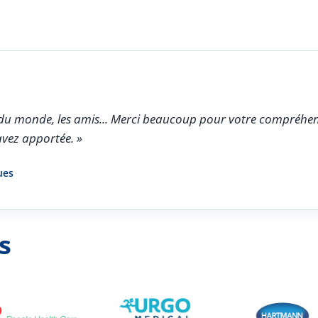
oir du monde, les amis... Merci beaucoup pour votre compréhen
avez apportée. »
ues
s