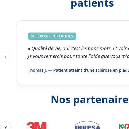
patients
SCLÉROSE EN PLAQUES
« Qualité de vie, oui c'est les bons mots. Et v
‹
Je vous remercie pour toute l'aide que vous m'
Éléments 1 à 1 sur 5
Thomas J. — Patient atteint d'une sclérose en plaq
Nos partenaire
‹