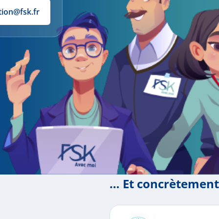
tion@fsk.fr
… Et concrètement