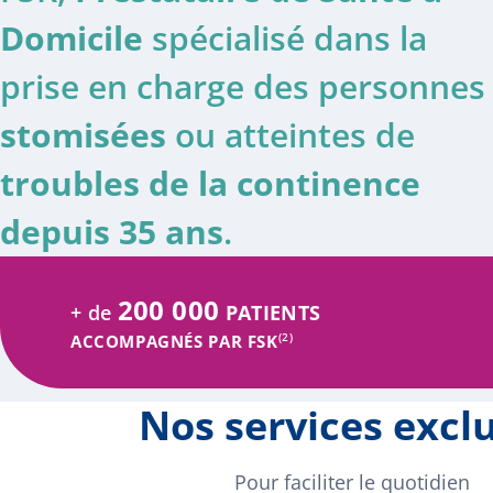
Domicile
spécialisé dans la
prise en charge des personnes
stomisées
ou atteintes de
troubles de la continence
depuis 35 ans
.
200 000
+ de
PATIENTS
(2)
ACCOMPAGNÉS PAR FSK
Nos services exclu
Pour faciliter le quotidien