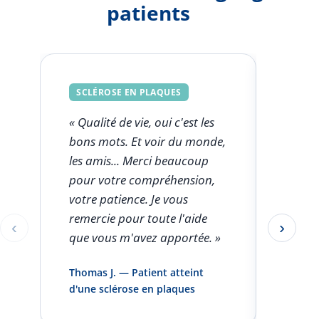
patients
SCLÉROSE EN PLAQUES
SCLÉ
« Qualité de vie, oui c'est les
« Ce q
bons mots. Et voir du monde,
FSK est
les amis... Merci beaucoup
l'aut
pour votre compréhension,
clini
votre patience. Je vous
seule
remercie pour toute l'aide
rentro
‹
›
Éléments 1 à 1 sur 5
que vous m'avez apportée. »
pas pa
infirm
Thomas J. — Patient atteint
domici
d'une sclérose en plaques
et vou
»