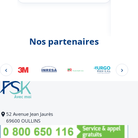
Johann
d'une 
Nos partenaires
‹
›
Éléments 2 à 4 sur 22
52 Avenue Jean Jaurès
69600 OULLINS