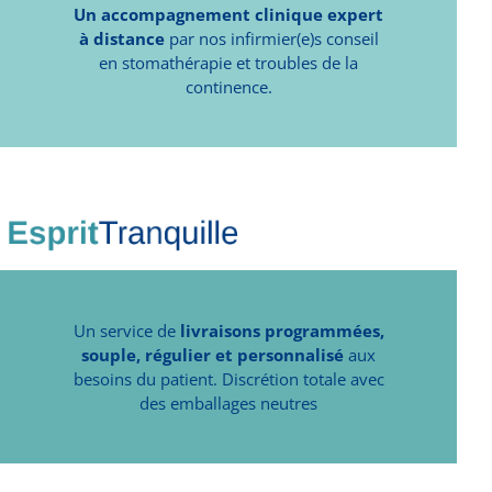
Un accompagnement clinique expert
à distance
par nos infirmier(e)s conseil
en stomathérapie et troubles de la
continence.
Un service de
livraisons programmées,
souple, régulier et personnalisé
aux
besoins du patient. Discrétion totale avec
des emballages neutres