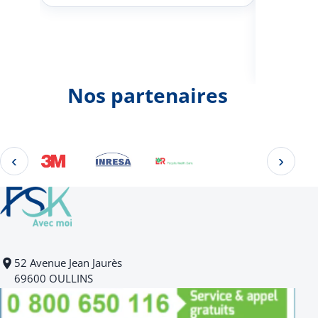
Johann
d'une 
Nos partenaires
‹
›
Éléments 2 à 4 sur 22
52 Avenue Jean Jaurès
69600 OULLINS