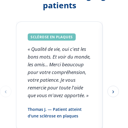
patients
SCLÉROSE EN PLAQUES
SCLÉ
« Qualité de vie, oui c'est les
« Ce q
bons mots. Et voir du monde,
FSK est
les amis... Merci beaucoup
l'aut
pour votre compréhension,
clini
votre patience. Je vous
seule
remercie pour toute l'aide
rentro
‹
›
Éléments 1 à 1 sur 5
que vous m'avez apportée. »
pas pa
infirm
Thomas J. — Patient atteint
domici
d'une sclérose en plaques
et vou
»