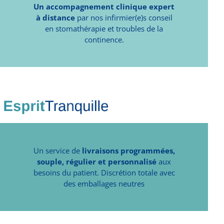
Un accompagnement clinique expert
à distance
par nos infirmier(e)s conseil
en stomathérapie et troubles de la
continence.
Un service de
livraisons programmées,
souple, régulier et personnalisé
aux
besoins du patient. Discrétion totale avec
des emballages neutres