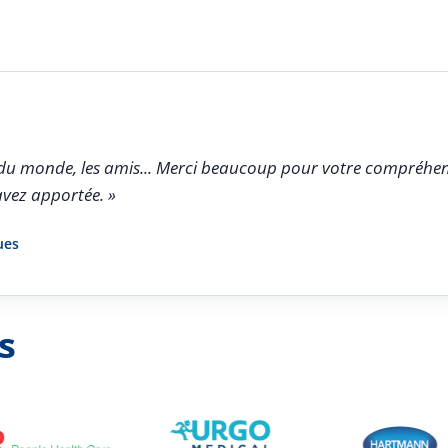
oir du monde, les amis... Merci beaucoup pour votre compréhen
avez apportée. »
ues
s