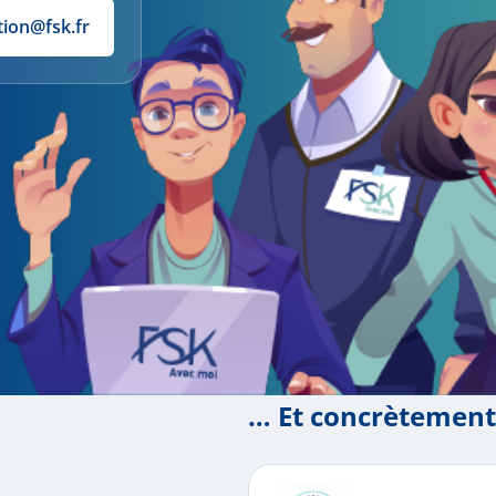
tion@fsk.fr
… Et concrètement