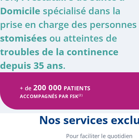
Domicile
spécialisé dans la
prise en charge des personnes
stomisées
ou atteintes de
troubles de la continence
depuis 35 ans
.
200 000
+ de
PATIENTS
(2)
ACCOMPAGNÉS PAR FSK
Nos services exclu
Pour faciliter le quotidien