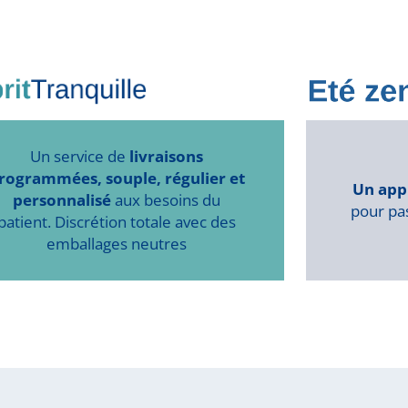
Un service de
livraisons
rogrammées, souple, régulier et
Un app
personnalisé
aux besoins du
pour pas
patient. Discrétion totale avec des
emballages neutres