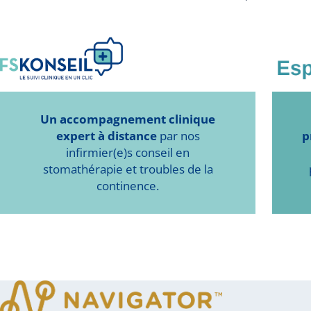
Un accompagnement clinique
expert à distance
par nos
p
infirmier(e)s conseil en
stomathérapie et troubles de la
continence.