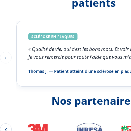
patients
SCLÉROSE EN PLAQUES
« Qualité de vie, oui c'est les bons mots. Et v
‹
Je vous remercie pour toute l'aide que vous m'
Éléments 1 à 1 sur 5
Thomas J. — Patient atteint d'une sclérose en plaq
Nos partenaire
‹