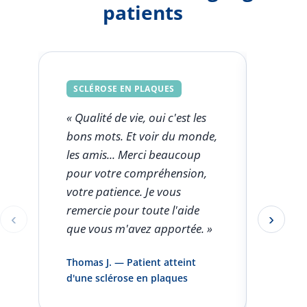
patients
SCLÉROSE EN PLAQUES
SCLÉ
« Qualité de vie, oui c'est les
« Ce q
bons mots. Et voir du monde,
FSK est
les amis... Merci beaucoup
l'aut
pour votre compréhension,
clini
votre patience. Je vous
seule
remercie pour toute l'aide
rentro
‹
›
Éléments 1 à 1 sur 5
que vous m'avez apportée. »
pas pa
infirm
Thomas J. — Patient atteint
domici
d'une sclérose en plaques
et vou
»