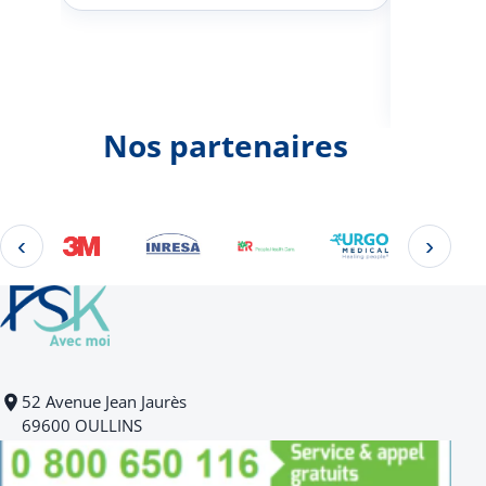
Johann
d'une 
Nos partenaires
‹
›
Éléments 2 à 4 sur 22
52 Avenue Jean Jaurès
69600 OULLINS