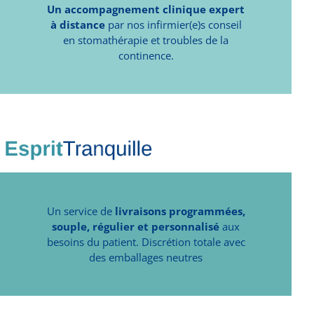
Un accompagnement clinique expert
à distance
par nos infirmier(e)s conseil
en stomathérapie et troubles de la
continence.
Un service de
livraisons programmées,
souple, régulier et personnalisé
aux
besoins du patient. Discrétion totale avec
des emballages neutres