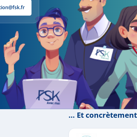
tion@fsk.fr
… Et concrètement