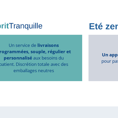
Un service de
livraisons
rogrammées, souple, régulier et
Un app
personnalisé
aux besoins du
pour pas
patient. Discrétion totale avec des
emballages neutres