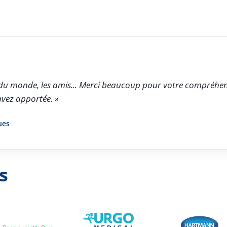
oir du monde, les amis... Merci beaucoup pour votre compréhen
avez apportée. »
ues
s