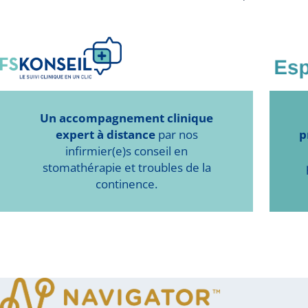
Un accompagnement clinique
expert à distance
par nos
p
infirmier(e)s conseil en
stomathérapie et troubles de la
continence.