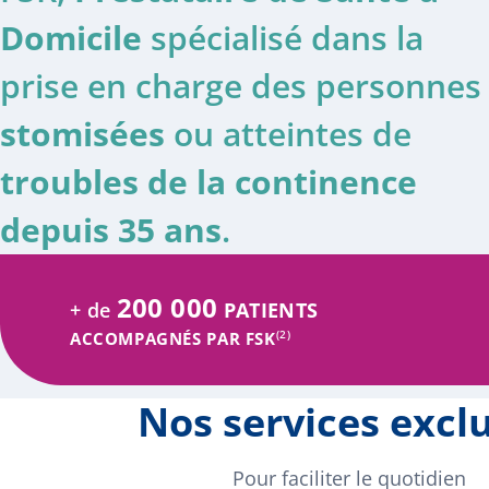
Domicile
spécialisé dans la
prise en charge des personnes
stomisées
ou atteintes de
troubles de la continence
depuis 35 ans
.
200 000
+ de
PATIENTS
(2)
ACCOMPAGNÉS PAR FSK
Nos services exclu
Pour faciliter le quotidien