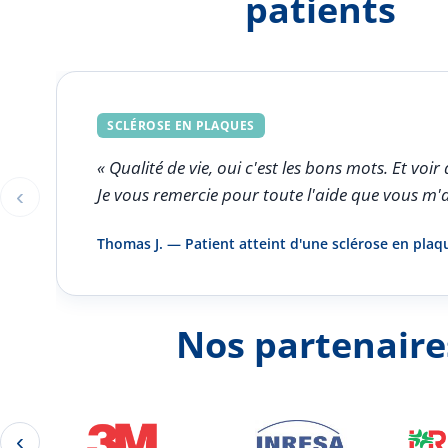
patients
SCLÉROSE EN PLAQUES
« Qualité de vie, oui c'est les bons mots. Et v
‹
Je vous remercie pour toute l'aide que vous m'
Éléments 1 à 1 sur 5
Thomas J. — Patient atteint d'une sclérose en plaq
Nos partenaire
‹