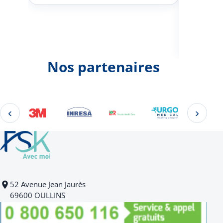
Johann
d'une 
Nos partenaires
‹
›
Éléments 2 à 4 sur 22
52 Avenue Jean Jaurès
69600 OULLINS