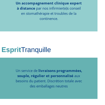
Un accompagnement clinique expert
à distance
par nos infirmier(e)s conseil
en stomathérapie et troubles de la
continence.
Un service de
livraisons programmées,
souple, régulier et personnalisé
aux
besoins du patient. Discrétion totale avec
des emballages neutres