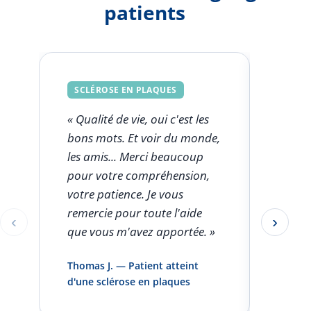
patients
SCLÉROSE EN PLAQUES
SCLÉ
« Qualité de vie, oui c'est les
« Ce q
bons mots. Et voir du monde,
FSK est
les amis... Merci beaucoup
l'aut
pour votre compréhension,
clini
votre patience. Je vous
seule
remercie pour toute l'aide
rentro
‹
›
Éléments 1 à 1 sur 5
que vous m'avez apportée. »
pas pa
infirm
Thomas J. — Patient atteint
domici
d'une sclérose en plaques
et vou
»