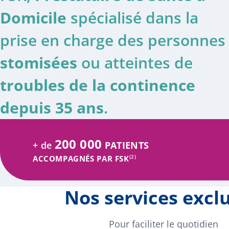
Domicile
spécialisé dans la
prise en charge des personnes
stomisées
ou atteintes de
troubles de la continence
depuis 35 ans
.
200 000
+ de
PATIENTS
(2)
ACCOMPAGNÉS PAR FSK
Nos services exclu
Pour faciliter le quotidien