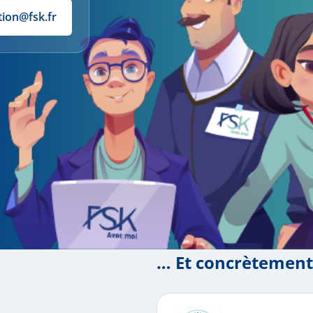
tion@fsk.fr
… Et concrètement