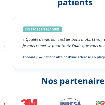
patients
SCLÉROSE EN PLAQUES
« Qualité de vie, oui c'est les bons mots. Et v
‹
Je vous remercie pour toute l'aide que vous m'
Éléments 1 à 1 sur 5
Thomas J. — Patient atteint d'une sclérose en plaq
Nos partenaire
‹