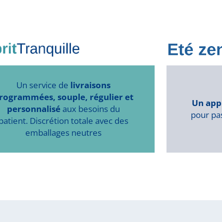
Un service de
livraisons
rogrammées, souple, régulier et
Un app
personnalisé
aux besoins du
pour pas
patient. Discrétion totale avec des
emballages neutres