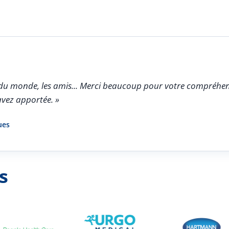
oir du monde, les amis... Merci beaucoup pour votre compréhen
avez apportée. »
ues
s