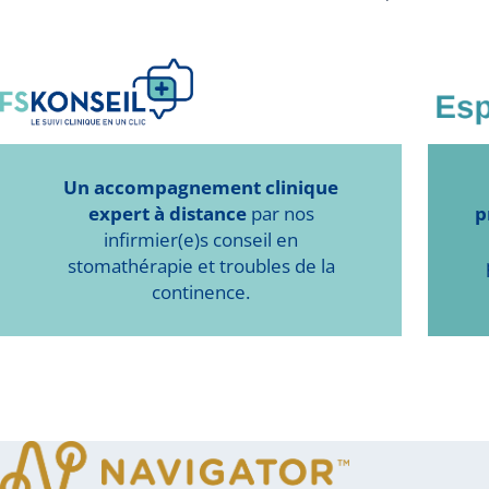
Un accompagnement clinique
expert à distance
par nos
p
infirmier(e)s conseil en
stomathérapie et troubles de la
continence.