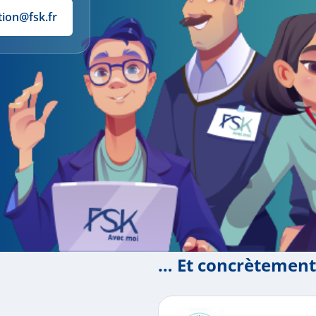
tion@fsk.fr
… Et concrètement