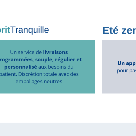
Un service de
livraisons
rogrammées, souple, régulier et
Un app
personnalisé
aux besoins du
pour pas
patient. Discrétion totale avec des
emballages neutres