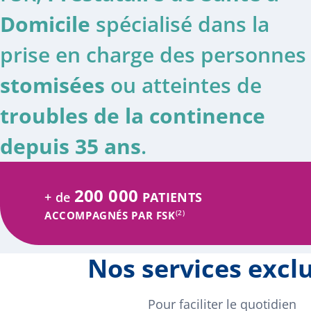
Domicile
spécialisé dans la
prise en charge des personnes
stomisées
ou atteintes de
troubles de la continence
depuis 35 ans
.
200 000
+ de
PATIENTS
(2)
ACCOMPAGNÉS PAR FSK
Nos services exclu
Pour faciliter le quotidien