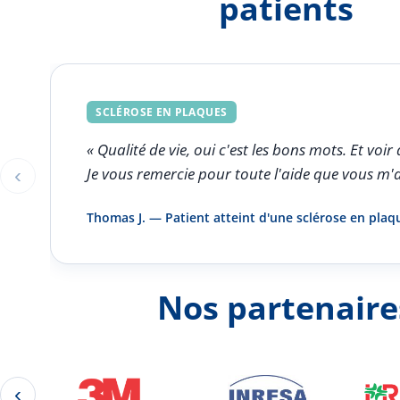
patients
SCLÉROSE EN PLAQUES
« Qualité de vie, oui c'est les bons mots. Et v
‹
Je vous remercie pour toute l'aide que vous m'
Éléments 1 à 1 sur 5
Thomas J. — Patient atteint d'une sclérose en plaq
Nos partenaire
‹