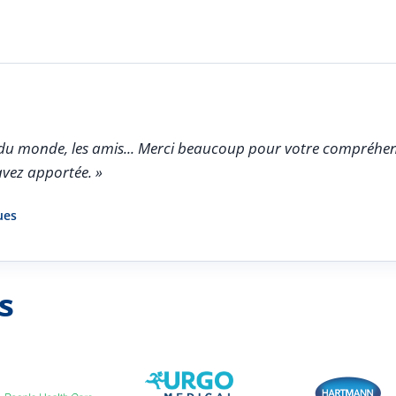
oir du monde, les amis... Merci beaucoup pour votre compréhen
avez apportée. »
ues
s