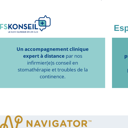
Un accompagnement clinique
expert à distance
par nos
p
infirmier(e)s conseil en
stomathérapie et troubles de la
continence.