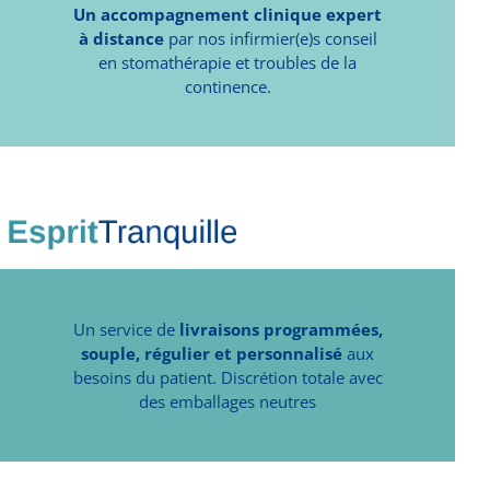
Un accompagnement clinique expert
à distance
par nos infirmier(e)s conseil
en stomathérapie et troubles de la
continence.
Un service de
livraisons programmées,
souple, régulier et personnalisé
aux
besoins du patient. Discrétion totale avec
des emballages neutres