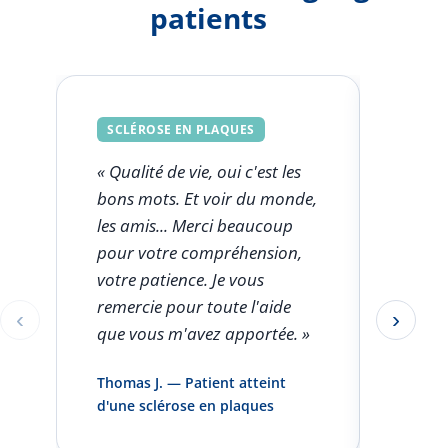
patients
SCLÉROSE EN PLAQUES
SCLÉ
« Qualité de vie, oui c'est les
« Ce q
bons mots. Et voir du monde,
FSK est
les amis... Merci beaucoup
l'aut
pour votre compréhension,
clini
votre patience. Je vous
seule
remercie pour toute l'aide
rentro
‹
›
Éléments 1 à 1 sur 5
que vous m'avez apportée. »
pas pa
infirm
Thomas J. — Patient atteint
domici
d'une sclérose en plaques
et vou
»