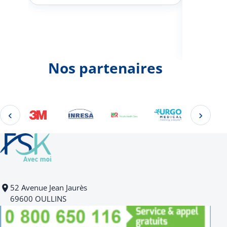
Johann
d'une 
Nos partenaires
‹
›
Éléments 2 à 4 sur 22
52 Avenue Jean Jaurès
69600 OULLINS