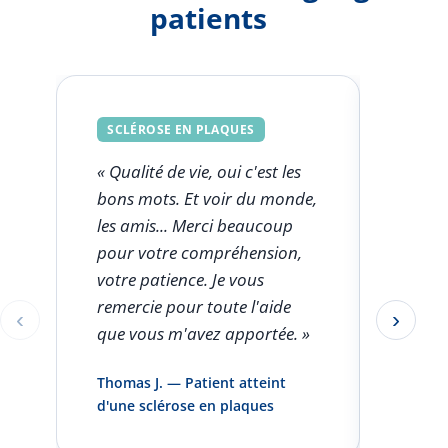
patients
SCLÉROSE EN PLAQUES
SCLÉ
« Qualité de vie, oui c'est les
« Ce q
bons mots. Et voir du monde,
FSK est
les amis... Merci beaucoup
l'aut
pour votre compréhension,
clini
votre patience. Je vous
seule
remercie pour toute l'aide
rentro
‹
›
Éléments 1 à 1 sur 5
que vous m'avez apportée. »
pas pa
infirm
Thomas J. — Patient atteint
domici
d'une sclérose en plaques
et vou
»