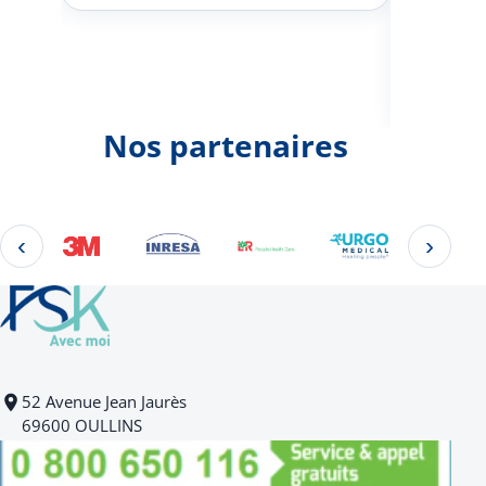
Johann
d'une 
Nos partenaires
‹
›
Éléments 2 à 4 sur 22
52 Avenue Jean Jaurès
69600 OULLINS