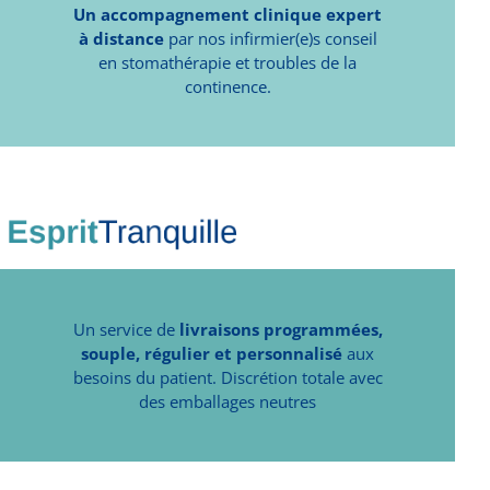
Un accompagnement clinique expert
à distance
par nos infirmier(e)s conseil
en stomathérapie et troubles de la
continence.
Un service de
livraisons programmées,
souple, régulier et personnalisé
aux
besoins du patient. Discrétion totale avec
des emballages neutres